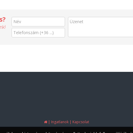
s?
nk!
|
|
Ingatlanok
Kapcsolat