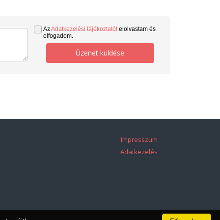
Az
Adatkezelési tájékoztatót
elolvastam és
elfogadom.
Üzenet küldése
Impresszum
Adatkezelés