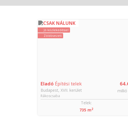
CSAK NÁLUNK
Jó közlekedéssel
Zöldövezeti
Eladó
Építési telek
64.
Budapest, XVII. kerület
millió
Rákoscsaba
Telek:
2
735 m