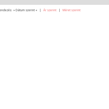
endezés: » Dátum szerint « |
Ár szerint
|
Méret szerint