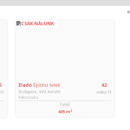
R
CSAK NÁLUNK
6
Eladó
Építési telek
42
Budapest, XVII. kerület
 Ft
millió Ft
Rákoscsaba
Telek:
2
405 m