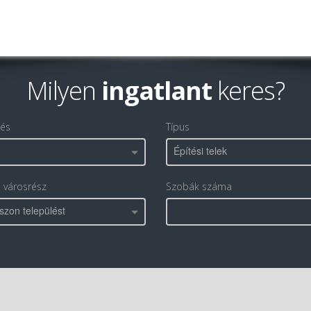
Milyen
ingatlant
keres?
lés
Típus
Építési telek
, városrész
Szobák száma
szon települést