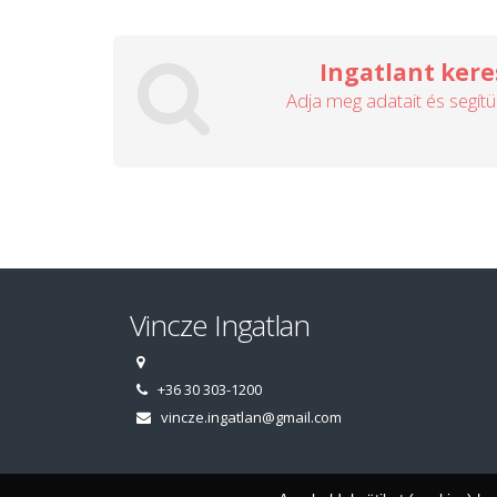
Ingatlant kere
Adja meg adatait és segítü
Vincze Ingatlan
+36 30 303-1200
vincze.ingatlan@gmail.com