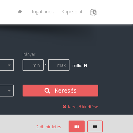
Ingatlanok
Kapcsolat
Irányár
-
millió Ft
Keresés
Kereső kiürítése
2 db hirdetés