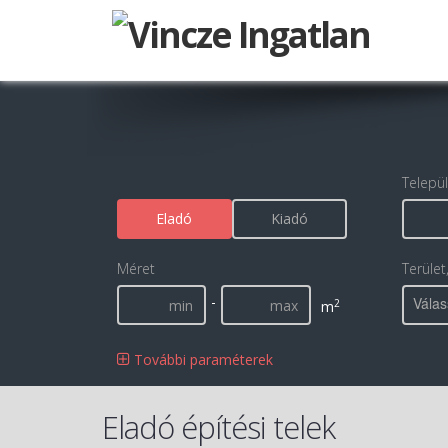
Telepü
Eladó
Kiadó
Méret
Terület
-
Válas
2
m
További paraméterek
Eladó építési telek