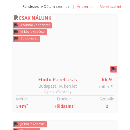
Rendezés: » Dátum szerint « |
Ár szerint
|
Méret szerint
CSAK NÁLUNK
Azonnal költözhető
Jó közlekedéssel
Zöldövezeti
Eladó
Panellakás
66.9
Budapest, IV. kerület
millió Ft
Újpest-Víztorony
Méret:
Emelet:
Szobák:
2
54 m
Földszint
2
Jó közlekedéssel