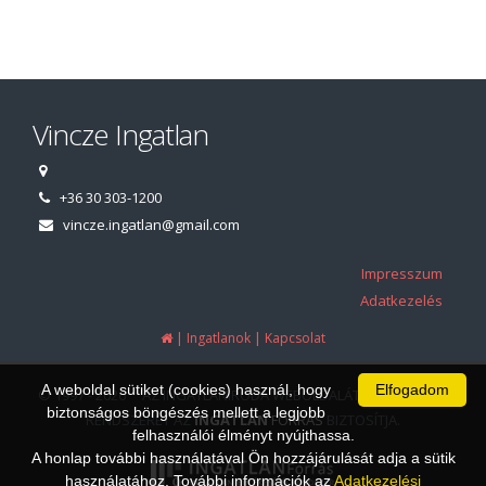
Vincze Ingatlan
+36 30 303-1200
vincze.ingatlan@gmail.com
Impresszum
Adatkezelés
|
|
Ingatlanok
Kapcsolat
A weboldal sütiket (cookies) használ, hogy
Elfogadom
© 1997 - 2026 AZ INGATLANIRODA WEBOLDALÁT ÉS ÜGYVITELI
biztonságos böngészés mellett a legjobb
RENDSZERÉT AZ
INGATLAN
FORRÁS
BIZTOSÍTJA.
felhasználói élményt nyújthassa.
A honlap további használatával Ön hozzájárulását adja a sütik
használatához. További információk az
Adatkezelési