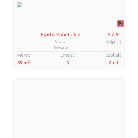
Eladó
Panellakás
57.9
Monor
millió Ft
Belváros
Méret:
Emelet:
Szobák:
2
65 m
3
2 + 1