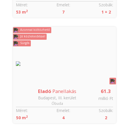
Méret:
Emelet:
Szobák:
2
53 m
7
1 + 2
Azonnal költözhető
Jó közlekedéssel
Sürgős
Eladó
Panellakás
61.3
Budapest, III. kerület
millió Ft
Óbuda
Méret:
Emelet:
Szobák:
2
50 m
4
2