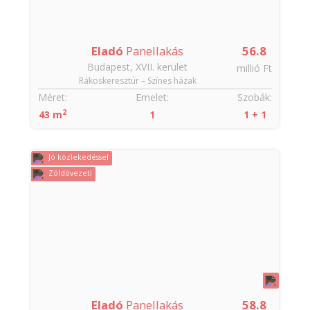
Eladó
Panellakás
56.8
Budapest, XVII. kerület
millió Ft
Rákoskeresztúr – Színes házak
Méret:
Emelet:
Szobák:
2
43 m
1
1 + 1
Jó közlekedéssel
Zöldövezeti
Eladó
Panellakás
58.8