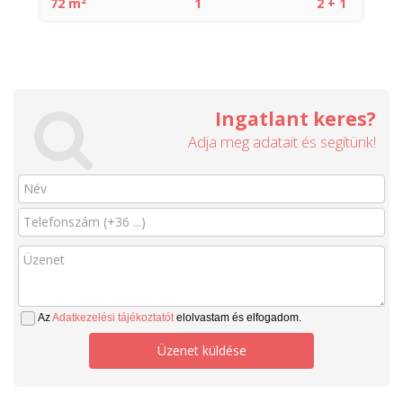
72 m
1
2 + 1
Ingatlant keres?
Adja meg adatait és segítünk!
Az
Adatkezelési tájékoztatót
elolvastam és elfogadom.
Üzenet küldése