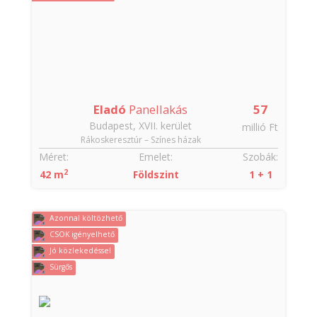
Eladó
Panellakás
57
Budapest, XVII. kerület
millió Ft
Rákoskeresztúr – Színes házak
Méret:
Emelet:
Szobák:
2
42 m
Földszint
1 + 1
Azonnal költözhető
CSOK igényelhető
Jó közlekedéssel
Sürgős