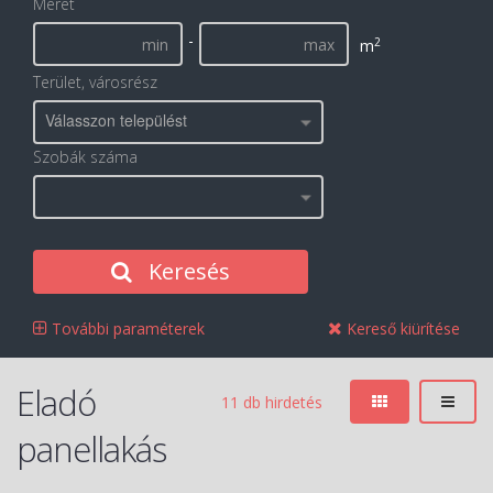
Méret
-
2
m
Terület, városrész
Válasszon települést
Szobák száma
Keresés
További paraméterek
Kereső kiürítése
Eladó
11 db hirdetés
panellakás