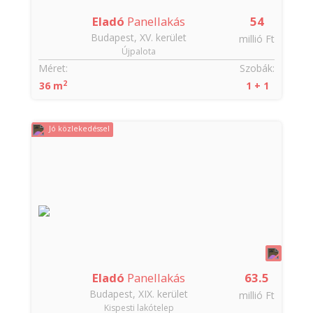
Eladó
Panellakás
54
Budapest, XV. kerület
millió Ft
Újpalota
Méret:
Szobák:
2
36 m
1 + 1
Jó közlekedéssel
Eladó
Panellakás
63.5
Budapest, XIX. kerület
millió Ft
Kispesti lakótelep