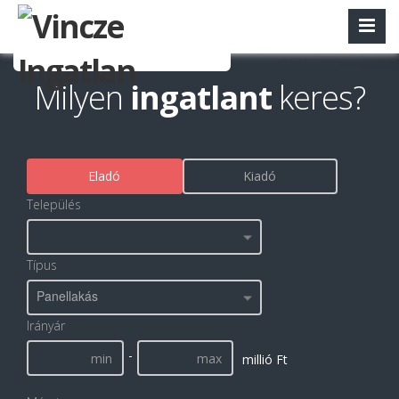
Milyen
ingatlant
keres?
Eladó
Kiadó
Település
Típus
Panellakás
Irányár
-
millió Ft