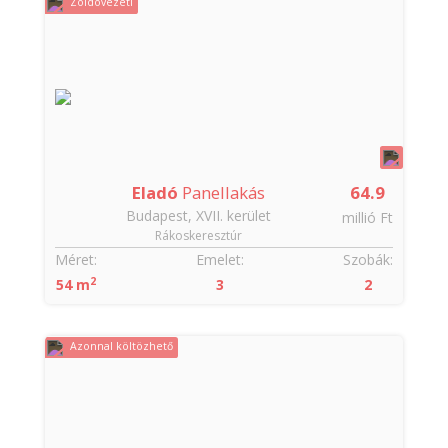
Zöldövezeti
Eladó
Panellakás
64.9
Budapest, XVII. kerület
millió Ft
Rákoskeresztúr
Méret:
Emelet:
Szobák:
2
54 m
3
2
Azonnal költözhető