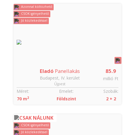
Azonnal költözhető
CSOK igényelhető
Jó közlekedéssel
Eladó
Panellakás
85.9
Budapest, IV. kerület
millió Ft
Újpest
Méret:
Emelet:
Szobák:
2
70 m
Földszint
2 + 2
CSAK NÁLUNK
CSOK igényelhető
Jó közlekedéssel