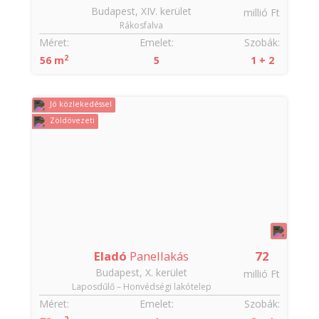
Budapest, XIV. kerület
millió Ft
Rákosfalva
Méret:
Emelet:
Szobák:
2
56 m
5
1 + 2
Jó közlekedéssel
Zöldövezeti
Eladó
Panellakás
72
Budapest, X. kerület
millió Ft
Laposdűlő – Honvédségi lakótelep
Méret:
Emelet:
Szobák:
2