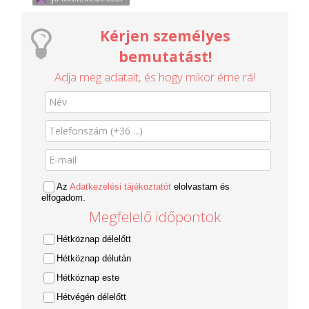
Kérjen személyes
bemutatást!
Adja meg adatait, és hogy mikor érne rá!
Az
Adatkezelési tájékoztatót
elolvastam és
elfogadom.
Megfelelő időpontok
Hétköznap délelőtt
Hétköznap délután
Hétköznap este
Hétvégén délelőtt