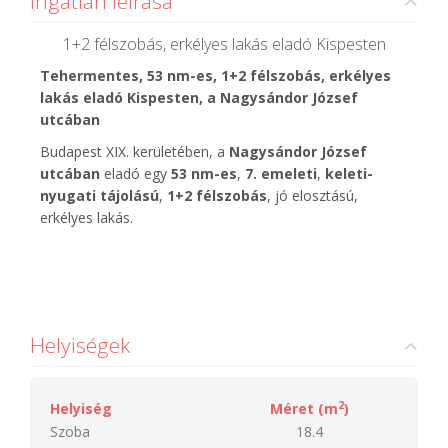
Ingatlan leírása
1+2 félszobás, erkélyes lakás eladó Kispesten
Tehermentes, 53 nm-es, 1+2 félszobás, erkélyes
lakás eladó Kispesten, a Nagysándor József
utcában
Budapest XIX. kerületében, a
Nagysándor József
utcában
eladó egy
53 nm-es
,
7. emeleti
,
keleti-
nyugati tájolású
,
1+2 félszobás
, jó elosztású,
erkélyes lakás.
Helyiségek
2
Helyiség
Méret (m
)
Szoba
18.4