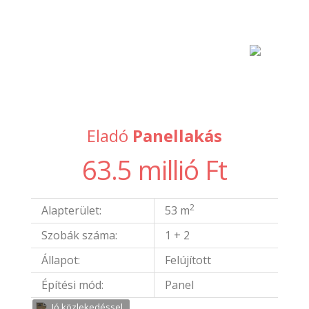
Eladó
Panellakás
63.5 millió Ft
2
Alapterület:
53 m
Szobák száma:
1 + 2
Állapot:
Felújított
Építési mód:
Panel
Jó közlekedéssel