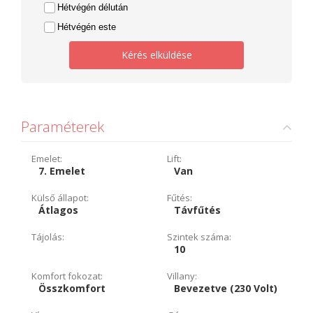
Hétvégén délután
Hétvégén este
Kérés elküldése
Paraméterek
Emelet:
Lift:
7. Emelet
Van
Külső állapot:
Fűtés:
Átlagos
Távfűtés
Tájolás:
Szintek száma:
10
Komfort fokozat:
Villany:
Összkomfort
Bevezetve (230 Volt)