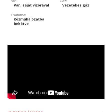
Víz:
Gáz:
Van, saját vízórával
Vezetékes gáz
Csatorna:
Közműhálózatba
bekötve