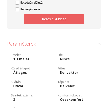
Hétvégén délután
Hétvégén este
Kérés elküldése
Paraméterek
Emelet:
Lift:
1. Emelet
Nincs
Külső állapot:
Fűtés:
Átlagos
Konvektor
Kilátás:
Tájolás:
Udvari
Délkelet
Szintek száma:
Komfort fokozat:
3
Összkomfort