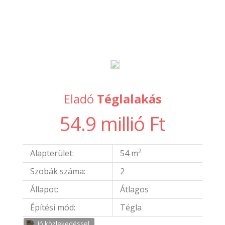
Eladó
Téglalakás
54.9 millió Ft
2
Alapterület:
54 m
Szobák száma:
2
Állapot:
Átlagos
Építési mód:
Tégla
Jó közlekedéssel