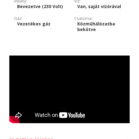
Villany:
Víz:
Bevezetve (230 Volt)
Van, saját vízórával
Gáz:
Csatorna:
Vezetékes gáz
Közműhálózatba
bekötve