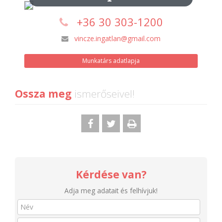
+36 30 303-1200
vincze.ingatlan@gmail.com
Munkatárs adatlapja
Ossza meg
ismerőseivel!
Kérdése van?
Adja meg adatait és felhívjuk!