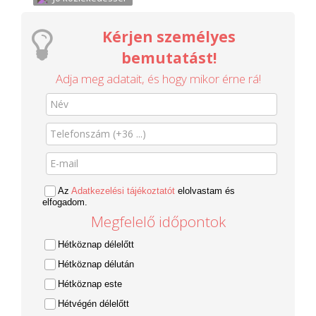
Kérjen személyes
bemutatást!
Adja meg adatait, és hogy mikor érne rá!
Az
Adatkezelési tájékoztatót
elolvastam és
elfogadom.
Megfelelő időpontok
Hétköznap délelőtt
Hétköznap délután
Hétköznap este
Hétvégén délelőtt