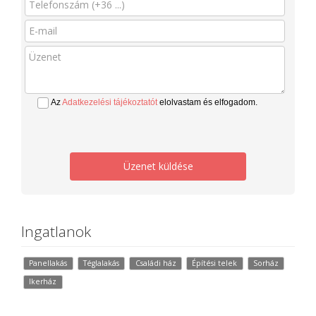
Az
Adatkezelési tájékoztatót
elolvastam és elfogadom.
Üzenet küldése
Ingatlanok
Panellakás
Téglalakás
Családi ház
Építési telek
Sorház
Ikerház