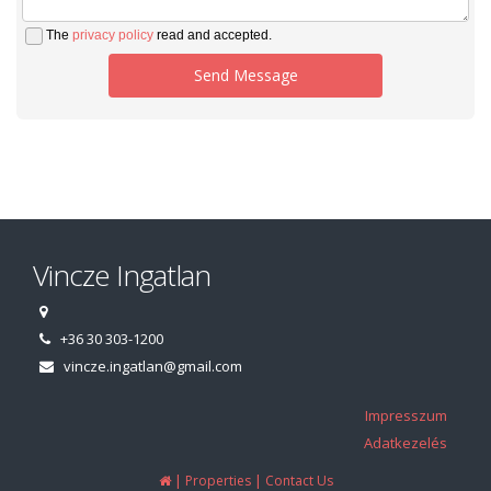
The
privacy policy
read and accepted.
Send Message
Vincze Ingatlan
+36 30 303-1200
vincze.ingatlan@gmail.com
Impresszum
Adatkezelés
|
|
Properties
Contact Us