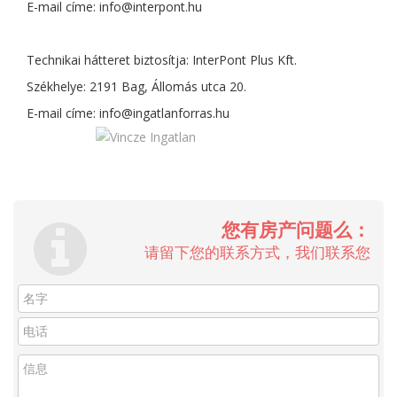
E-mail címe:
info@interpont.hu
Technikai hátteret biztosítja: InterPont Plus Kft.
Székhelye: 2191 Bag, Állomás utca 20.
E-mail címe:
info@ingatlanforras.hu
您有房产问题么：
请留下您的联系方式，我们联系您