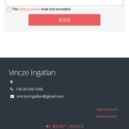
The
privacy policy
read and accepted.
发信息
Vincze Ingatlan
+36 30 303-1200
vincze.ingatlan@gmail.com
Impresszum
Adatkezelés
|
|
更多房产
联系方式