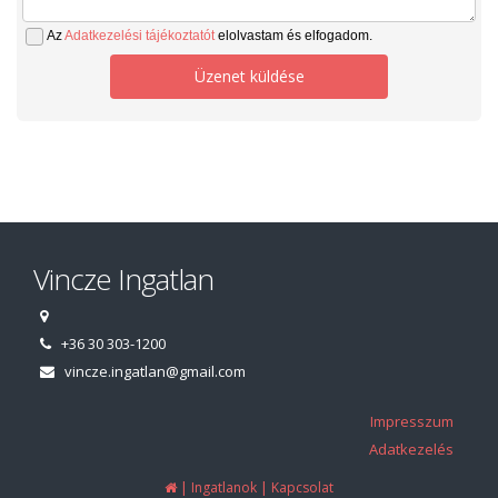
Az
Adatkezelési tájékoztatót
elolvastam és elfogadom.
Üzenet küldése
Vincze Ingatlan
+36 30 303-1200
vincze.ingatlan@gmail.com
Impresszum
Adatkezelés
|
|
Ingatlanok
Kapcsolat